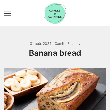
Skip
to
content
Camille Ô Naturel
31 août 2024
Camille Soumoy
Banana bread