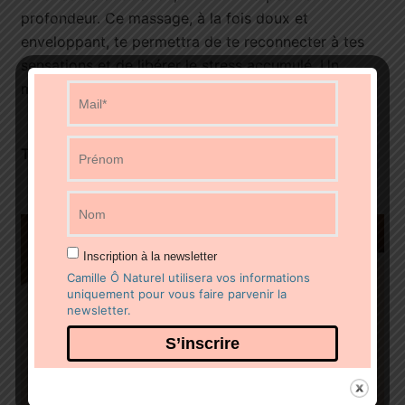
profondeur. Ce massage, à la fois doux et
enveloppant, te permettra de te reconnecter à tes
sensations et de libérer le stress accumulé. Un
moment de lâcher-prise total.
Tarif : 60 min, prix: 90€ – 90 min, prix: 110€
Inscription à la newsletter
Camille Ô Naturel utilisera vos informations
uniquement pour vous faire parvenir la
newsletter.