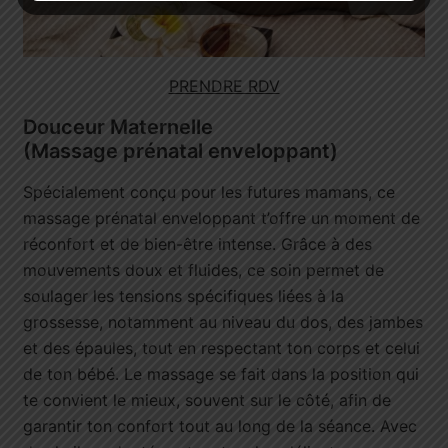
PRENDRE RDV
Douceur Maternelle
(Massage prénatal enveloppant)
Spécialement conçu pour les futures mamans, ce
massage prénatal enveloppant t’offre un moment de
réconfort et de bien-être intense. Grâce à des
mouvements doux et fluides, ce soin permet de
soulager les tensions spécifiques liées à la
grossesse, notamment au niveau du dos, des jambes
et des épaules, tout en respectant ton corps et celui
de ton bébé. Le massage se fait dans la position qui
te convient le mieux, souvent sur le côté, afin de
garantir ton confort tout au long de la séance. Avec