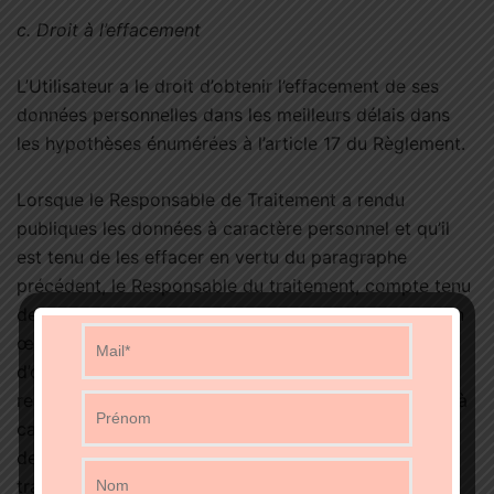
c.
Droit à l’effacement
L’Utilisateur a le droit d’obtenir l’effacement de ses
données personnelles dans les meilleurs délais dans
les hypothèses énumérées à l’article 17 du Règlement.
Lorsque le Responsable de Traitement a rendu
publiques les données à caractère personnel et qu’il
est tenu de les effacer en vertu du paragraphe
précédent, le Responsable du traitement, compte tenu
des technologies disponibles et des coûts de mise en
œuvre, prend des mesures raisonnables, y compris
d’ordre technique, pour informer les autres
responsables du traitement qui traitent ces données à
caractère personnel que la personne concernée a
demandé l’effacement par ces responsables du
traitement de tout lien vers ces données à caractère