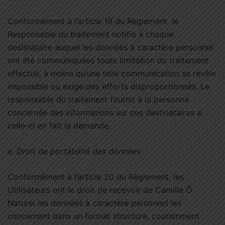
Conformément à l’article 19 du Règlement, le
Responsable du traitement notifie à chaque
destinataire auquel les données à caractère personnel
ont été communiquées toute limitation du traitement
effectué, à moins qu’une telle communication se révèle
impossible ou exige des efforts disproportionnés. Le
responsable du traitement fournit à la personne
concernée des informations sur ces destinataires si
celle-ci en fait la demande.
e.
Droit de portabilité des données
Conformément à l’article 20 du Règlement, les
Utilisateurs ont le droit de recevoir de Camille Ô
Naturel les données à caractère personnel les
concernant dans un format structuré, couramment