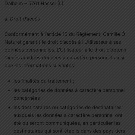
Dalheim – 5761 Hassel (L)
a. Droit d’accès
Conformément à l’article 15 du Règlement, Camille Ô
Naturel garantit le droit d’accès à l’Utilisateur à ses
données personnelles. L’Utilisateur a le droit d’obtenir
l’accès auxdites données à caractère personnel ainsi
que les informations suivantes:
les finalités du traitement ;
les catégories de données à caractère personnel
concernées ;
les destinataires ou catégories de destinataires
auxquels les données à caractère personnel ont
été ou seront communiquées, en particulier les
destinataires qui sont établis dans des pays tiers