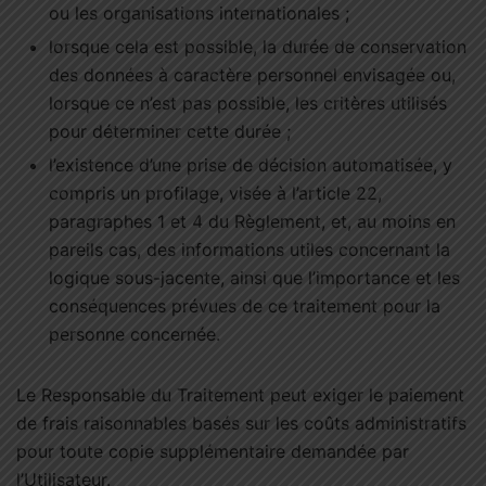
ou les organisations internationales ;
lorsque cela est possible, la durée de conservation
des données à caractère personnel envisagée ou,
lorsque ce n’est pas possible, les critères utilisés
pour déterminer cette durée ;
l’existence d’une prise de décision automatisée, y
compris un profilage, visée à l’article 22,
paragraphes 1 et 4 du Règlement, et, au moins en
pareils cas, des informations utiles concernant la
logique sous-jacente, ainsi que l’importance et les
conséquences prévues de ce traitement pour la
personne concernée.
Le Responsable du Traitement peut exiger le paiement
de frais raisonnables basés sur les coûts administratifs
pour toute copie supplémentaire demandée par
l’Utilisateur.