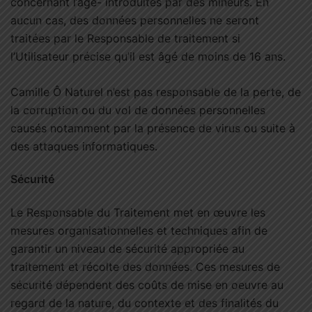
concernant l’âge- introduites par des mineurs. En
aucun cas, des données personnelles ne seront
traitées par le Responsable de traitement si
l’Utilisateur précise qu’il est âgé de moins de 16 ans.
Camille Ô Naturel n’est pas responsable de la perte, de
la corruption ou du vol de données personnelles
causés notamment par la présence de virus ou suite à
des attaques informatiques.
Sécurité
Le Responsable du Traitement met en œuvre les
mesures organisationnelles et techniques afin de
garantir un niveau de sécurité appropriée au
traitement et récolte des données. Ces mesures de
sécurité dépendent des coûts de mise en oeuvre au
regard de la nature, du contexte et des finalités du