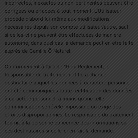
incorrectes, inexactes ou non-pertinentes peuvent être
corrigées ou effacées à tout moment. L’Utilisateur
procède d’abord lui-même aux modifications
nécessaires depuis son compte utilisateur/autre, sauf
si celles-ci ne peuvent être effectuées de manière
autonome, dans quel cas la demande peut en être faite
auprès de Camille Ô Naturel.
Conformément à l’article 19 du Règlement, le
Responsable du traitement notifie à chaque
destinataire auquel les données à caractère personnel
ont été communiquées toute rectification des données
à caractère personnel, à moins qu’une telle
communication se révèle impossible ou exige des
efforts disproportionnés. Le responsable du traitement
fournit à la personne concernée des informations sur
ces destinataires si celle-ci en fait la demande.