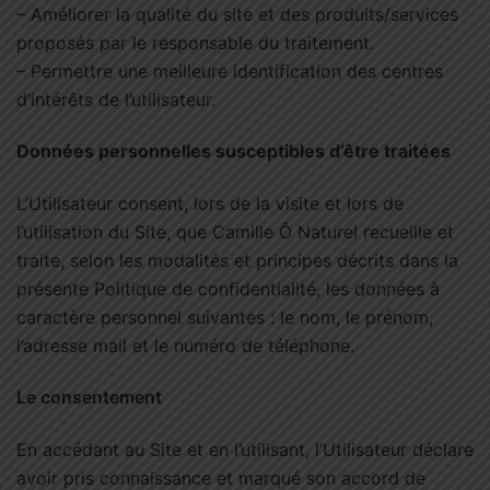
– Améliorer la qualité du site et des produits/services
proposés par le responsable du traitement.
– Permettre une meilleure identification des centres
d’intérêts de l’utilisateur.
Données personnelles susceptibles d’être traitées
L’Utilisateur consent, lors de la visite et lors de
l’utilisation du Site, que Camille Ô Naturel recueille et
traite, selon les modalités et principes décrits dans la
présente Politique de confidentialité, les données à
caractère personnel suivantes : le nom, le prénom,
l’adresse mail et le numéro de téléphone.
Le consentement
En accédant au Site et en l’utilisant, l’Utilisateur déclare
avoir pris connaissance et marqué son accord de