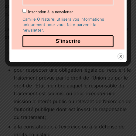
personnel, ou de toute copie ou reproduction de
Inscription à la newsletter
celles-ci.
Camille Ô Naturel utilisera vos informations
uniquement pour vous faire parvenir la
Les deux paragraphes précédents ne s’appliquent pas
newsletter.
dans la mesure où ce traitement est nécessaire:
à l’exercice du droit à la liberté d’expression et
d’information;
pour respecter une obligation légale qui requiert le
traitement prévue par le droit de l’Union ou par le
droit de l’État membre auquel le responsable du
traitement est soumis, ou pour exécuter une
mission d’intérêt public ou relevant de l’exercice de
l’autorité publique dont est investi le responsable
du traitement;
à la constatation, à l’exercice ou à la défense de
droits en justice.