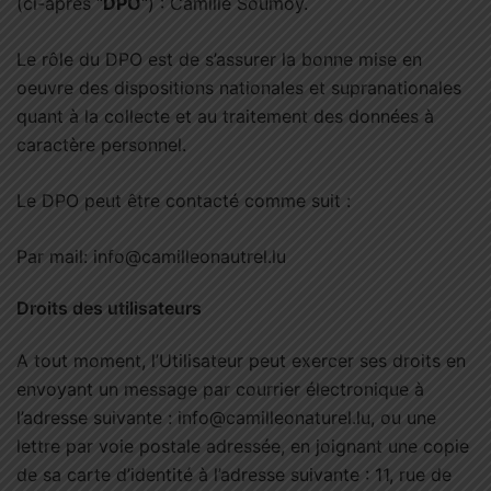
(ci-après “
DPO
“) : Camille Soumoy.
Le rôle du DPO est de s’assurer la bonne mise en
oeuvre des dispositions nationales et supranationales
quant à la collecte et au traitement des données à
caractère personnel.
Le DPO peut être contacté comme suit :
Par mail: info@camilleonautrel.lu
Droits des utilisateurs
A tout moment, l’Utilisateur peut exercer ses droits en
envoyant un message par courrier électronique à
l’adresse suivante : info@camilleonaturel.lu, ou une
lettre par voie postale adressée, en joignant une copie
de sa carte d’identité à l’adresse suivante : 11, rue de