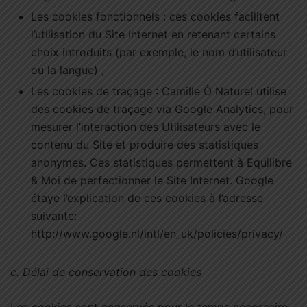
Les cookies fonctionnels : ces cookies facilitent
l’utilisation du Site Internet en retenant certains
choix introduits (par exemple, le nom d’utilisateur
ou la langue) ;
Les cookies de traçage : Camille Ô Naturel utilise
des cookies de traçage via Google Analytics, pour
mesurer l’interaction des Utilisateurs avec le
contenu du Site et produire des statistiques
anonymes. Ces statistiques permettent à Equilibre
& Moi de perfectionner le Site Internet. Google
étaye l’explication de ces cookies à l’adresse
suivante:
http://www.google.nl/intl/en_uk/policies/privacy/
c.
Délai de conservation des cookies