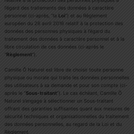
relative à la protection des personnes physiques à
l’égard des traitements des données à caractère
personnel (ci-après, “la
Loi
“) et au Règlement
européen du 26 avril 2016 relatif à la protection des
données des personnes physiques à l’égard du
traitement des données à caractère personnel et à la
libre circulation de ces données (ci-après le
“
Règlement
“).
Camille Ô Naturel est libre de choisir toute personne
physique ou morale qui traite les données personnelles
des utilisateurs à sa demande et pour son compte (ci-
après le “
Sous-traitant
“). Le cas échéant, Camille Ô
Naturel s’engage à sélectionner un Sous-traitant
offrant des garanties suffisantes quant aux mesures de
sécurité techniques et organisationnelles du traitement
des données personnelles, au regard de la Loi et du
Règlement.