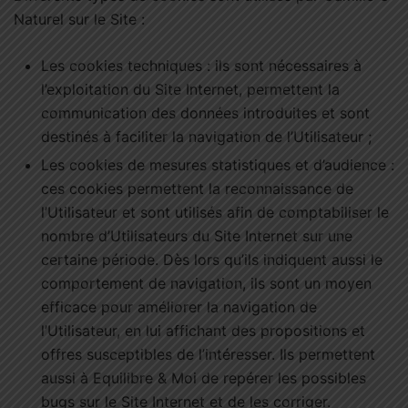
Naturel sur le Site :
Les cookies techniques : ils sont nécessaires à
l’exploitation du Site Internet, permettent la
communication des données introduites et sont
destinés à faciliter la navigation de l’Utilisateur ;
Les cookies de mesures statistiques et d’audience :
ces cookies permettent la reconnaissance de
l’Utilisateur et sont utilisés afin de comptabiliser le
nombre d’Utilisateurs du Site Internet sur une
certaine période. Dès lors qu’ils indiquent aussi le
comportement de navigation, ils sont un moyen
efficace pour améliorer la navigation de
l’Utilisateur, en lui affichant des propositions et
offres susceptibles de l’intéresser. Ils permettent
aussi à Equilibre & Moi de repérer les possibles
bugs sur le Site Internet et de les corriger.