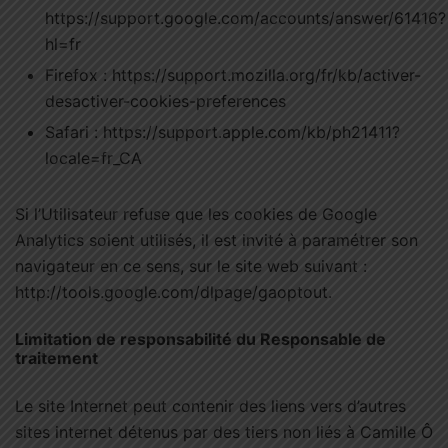
https://support.google.com/accounts/answer/61416?
hl=fr
Firefox : https://support.mozilla.org/fr/kb/activer-
desactiver-cookies-preferences
Safari : https://support.apple.com/kb/ph21411?
locale=fr_CA
Si l’Utilisateur refuse que les cookies de Google
Analytics soient utilisés, il est invité à paramétrer son
navigateur en ce sens, sur le site web suivant :
http://tools.google.com/dlpage/gaoptout.
Limitation de responsabilité du Responsable de
traitement
Le site Internet peut contenir des liens vers d’autres
sites internet détenus par des tiers non liés à Camille Ô