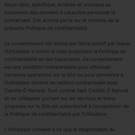
façon libre, spécifique, éclairée et univoque au
traitement des données à caractère personnel la
concernant. Cet accord porte sur le contenu de la
présente Politique de confidentialité.
Le consentement est donné par l’acte positif par lequel
l’Utilisateur a coché la case proposant la Politique de
confidentialité en lien hypertexte. Ce consentement
est une condition indispensable pour effectuer
certaines opérations sur le Site ou pour permettre à
l’Utilisateur d’entrer en relation contractuelle avec
Camille Ô Naturel. Tout contrat liant Camille Ô Naturel
et un Utilisateur portant sur les services et biens
proposés sur le Site est subordonné à l’acceptation de
la Politique de confidentialité par l’Utilisateur.
L’Utilisateur consent à ce que le Responsable du