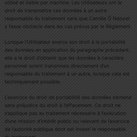
utilisé et lisible par machine. Les Utilisateurs ont le
droit de transmettre ces données à un autre
responsable du traitement sans que Camille Ô Naturel
y fasse obstacle dans les cas prévus par le Règlement.
Lorsque l’Utilisateur exerce son droit à la portabilité
des données en application du paragraphe précédent,
elle a le droit d’obtenir que les données à caractère
personnel soient transmises directement d’un
responsable du traitement à un autre, lorsque cela est
techniquement possible.
L’exercice du droit de portabilité des données s’entend
sans préjudice du droit à l’effacement. Ce droit ne
s’applique pas au traitement nécessaire à l’exécution
d’une mission d’intérêt public ou relevant de l’exercice
de l’autorité publique dont est investi le responsable