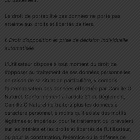
du traitement.
Le droit de portabilité des données ne porte pas
atteinte aux droits et libertés de tiers.
f.
Droit d’opposition et prise de décision individuelle
automatisée
L’Utilisateur dispose à tout moment du droit de
s’opposer au traitement de ses données personnelles
en raison de sa situation particulière, y compris
l’automatisation des données effectuée par Camille Ô
Naturel. Conformément à l’article 21 du Règlement,
Camille Ô Naturel ne traitera plus les données à
caractère personnel, à moins qu’il existe des motifs
légitimes et impérieux pour le traitement qui prévalent
sur les intérêts et les droits et libertés de l’Utilisateur,
ou pour la constatation, l’exercice ou la défense de