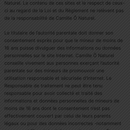
Naturel. Le contenu de ces sites et le respect de ceux-
ci au regard de la Loi et du Règlement ne relèvent pas
de la responsabilité de Camille Ô Naturel.
Le titulaire de l’autorité parentale doit donner son
consentement exprès pour que le mineur de moins de
16 ans puisse divulguer des informations ou données
personnelles sur le site Internet. Camille Ô Naturel
conseille vivement aux personnes exerçant l’autorité
parentale sur des mineurs de promouvoir une
utilisation responsable et sécurisée d’Internet. Le
Responsable de traitement ne peut être tenu
responsable pour avoir collecté et traité des
informations et données personnelles de mineurs de
moins de 16 ans dont le consentement n’est pas
effectivement couvert par celui de leurs parents
légaux ou pour des données incorrectes -notamment