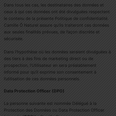
Dans tous les cas, les destinataires des données et
ceux à qui ces données ont été divulguées respectent
le contenu de la présente Politique de confidentialité.
Camille Ô Naturel assure qu’ils traiteront ces données
aux seules finalités prévues, de façon discrète et
sécurisée.
Dans l’hypothèse où les données seraient divulguées à
des tiers à des fins de marketing direct ou de
prospection, l’Utilisateur en sera préalablement
informé pour qu’il exprime son consentement à
l’utilisation de ces données personnels.
Data Protection Officer (DPO)
La personne suivante est nommée Délégué à la
Protection des Données ou Data Protection Officer