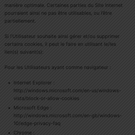
manière optimale. Certaines parties du Site Internet
pourraient ainsi ne pas être utilisables, ou l’être
partiellement.
Si l’Utilisateur souhaite ainsi gérer et/ou supprimer
certains cookies, il peut le faire en utilisant le/les
lien(s) suivant(s):
Pour les Utilisateurs ayant comme navigateur :
Internet Explorer :
http://windows.microsoft.com/en-us/windows-
vista/block-or-allow-cookies
Microsoft Edge :
http://windows.microsoft.com/en-gb/windows-
10/edge-privacy-faq
Chrome :