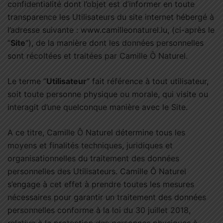
confidentialité dont l’objet est d’informer en toute
transparence les Utilisateurs du site internet hébergé à
l’adresse suivante : www.camilleonaturel.lu, (ci-après le
“
Site
“), de la manière dont les données personnelles
sont récoltées et traitées par Camille Ô Naturel.
Le terme “
Utilisateur
” fait référence à tout utilisateur,
soit toute personne physique ou morale, qui visite ou
interagit d’une quelconque manière avec le Site.
A ce titre, Camille Ô Naturel détermine tous les
moyens et finalités techniques, juridiques et
organisationnelles du traitement des données
personnelles des Utilisateurs. Camille Ô Naturel
s’engage à cet effet à prendre toutes les mesures
nécessaires pour garantir un traitement des données
personnelles conforme à la loi du 30 juillet 2018,