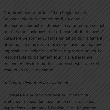
Conformément à l’article 19 du Règlement, le
Responsable du traitement notifie à chaque
destinataire auquel les données à caractère personnel
ont été communiquées tout effacement de données à
caractère personnel ou toute limitation du traitement
effectué, à moins qu’une telle communication se révèle
impossible ou exige des efforts disproportionnés. Le
responsable du traitement fournit à la personne
concernée des informations sur ces destinataires si
celle-ci en fait la demande.
d.
Droit de limitation du traitement
L’Utilisateur a le droit d’obtenir la limitation du
traitement de ses données personnelles dans les
hypothèses énumérées à l’article 19 du Règlement.