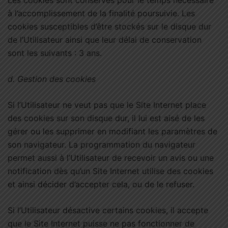
Les cookies sont conservés pour le temps nécessaire
à l’accomplissement de la finalité poursuivie. Les
cookies susceptibles d’être stockés sur le disque dur
de l’Utilisateur ainsi que leur délai de conservation
sont les suivants : 3 ans.
d.
Gestion des cookies
Si l’Utilisateur ne veut pas que le Site Internet place
des cookies sur son disque dur, il lui est aisé de les
gérer ou les supprimer en modifiant les paramètres de
son navigateur. La programmation du navigateur
permet aussi à l’Utilisateur de recevoir un avis ou une
notification dès qu’un Site Internet utilise des cookies
et ainsi décider d’accepter cela, ou de le refuser.
Si l’Utilisateur désactive certains cookies, il accepte
que le Site Internet puisse ne pas fonctionner de