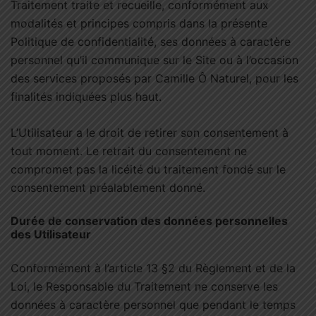
Traitement traite et recueille, conformément aux
modalités et principes compris dans la présente
Politique de confidentialité, ses données à caractère
personnel qu’il communique sur le Site ou à l’occasion
des services proposés par Camille Ô Naturel, pour les
finalités indiquées plus haut.
L’Utilisateur a le droit de retirer son consentement à
tout moment. Le retrait du consentement ne
compromet pas la licéité du traitement fondé sur le
consentement préalablement donné.
Durée de conservation des données personnelles
des Utilisateur
Conformément à l’article 13 §2 du Règlement et de la
Loi, le Responsable du Traitement ne conserve les
données à caractère personnel que pendant le temps