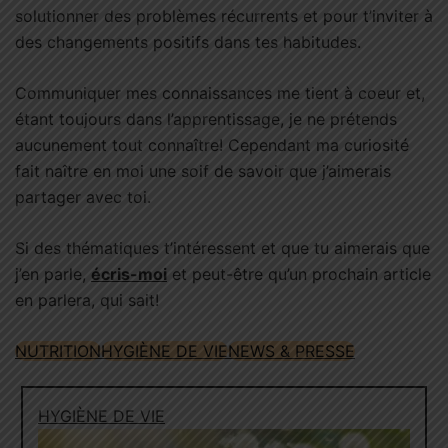
solutionner des problèmes récurrents et pour t’inviter à
des changements positifs dans tes habitudes.
Communiquer mes connaissances me tient à coeur et,
étant toujours dans l’apprentissage, je ne prétends
aucunement tout connaître! Cependant ma curiosité
fait naître en moi une soif de savoir que j’aimerais
partager avec toi.
Si des thématiques t’intéressent et que tu aimerais que
j’en parle,
écris-moi
et peut-être qu’un prochain article
en parlera, qui sait!
NUTRITION
HYGIÈNE DE VIE
NEWS & PRESSE
HYGIÈNE DE VIE