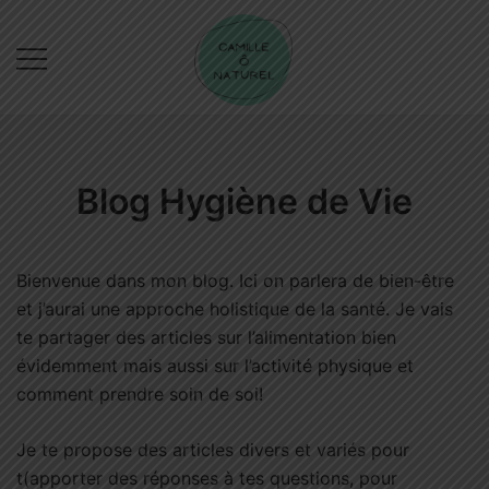
Skip
to
content
Camille Ô Naturel
Blog Hygiène de Vie
Bienvenue dans mon blog. Ici on parlera de bien-être
et j’aurai une approche holistique de la santé. Je vais
te partager des articles sur l’alimentation bien
évidemment mais aussi sur l’activité physique et
comment prendre soin de soi!
Je te propose des articles divers et variés pour
t(apporter des réponses à tes questions, pour