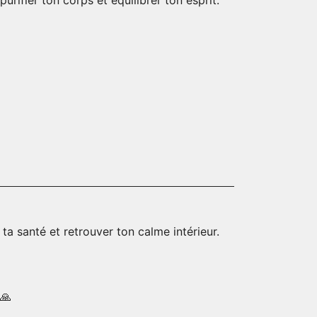
rifier ton corps et équilibrer ton esprit.
 ta santé et retrouver ton calme intérieur.
 🙏