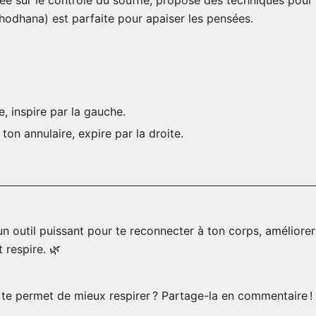
 sur le contrôle du souffle, propose des techniques pour pu
Shodhana) est parfaite pour apaiser les pensées.
, inspire par la gauche.
on annulaire, expire par la droite.
t un outil puissant pour te reconnecter à ton corps, améliorer
 respire. 🌿
i te permet de mieux respirer ? Partage-la en commentaire !