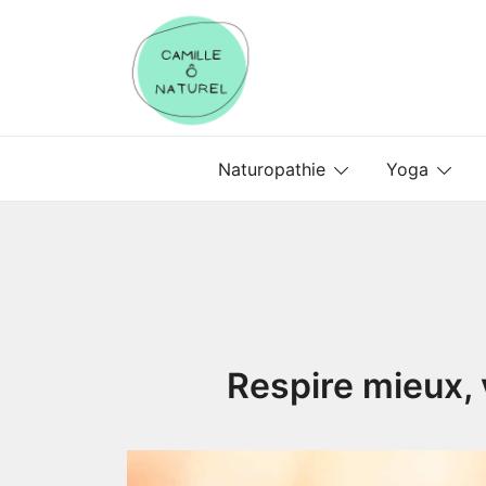
Skip
to
content
Camille Ô Naturel
Naturopathie
Yoga
Respire mieux, v