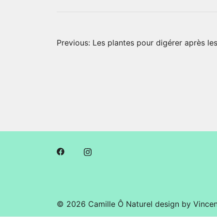
Navigation
Previous:
Les plantes pour digérer après le
de
l’article
© 2026 Camille Ô Naturel design by
Vince