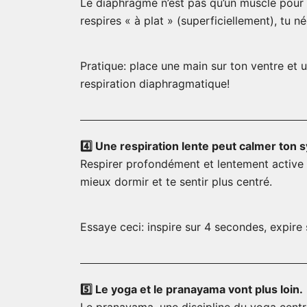
Le diaphragme n’est pas qu’un muscle pour r
respires « à plat » (superficiellement), tu nég
Pratique: place une main sur ton ventre et u
respiration diaphragmatique!
4️⃣ Une respiration lente peut calmer ton
Respirer profondément et lentement active l
mieux dormir et te sentir plus centré.
Essaye ceci: inspire sur 4 secondes, expire
5️⃣ Le yoga et le pranayama vont plus loin.