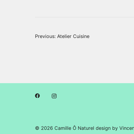
Navigation
Previous:
Atelier Cuisine
de
l’article
© 2026 Camille Ô Naturel design by
Vince