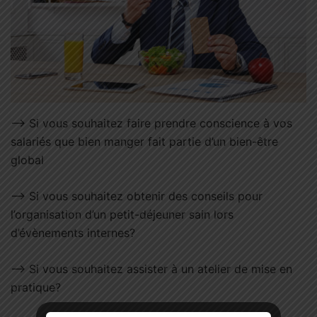
–> Si vous souhaitez faire prendre conscience à vos
salariés que bien manger fait partie d’un bien-être
global
–> Si vous souhaitez obtenir des conseils pour
l’organisation d’un petit-déjeuner sain lors
d’évènements internes?
–> Si vous souhaitez assister à un atelier de mise en
pratique?