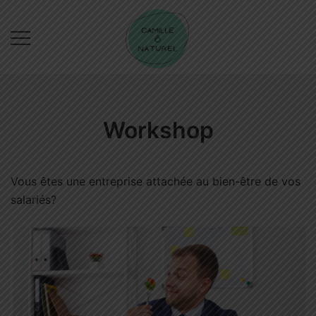
Skip
to
content
Camille Ô Naturel
Workshop
Vous êtes une entreprise attachée au bien-être de vos
salariés?