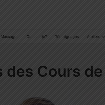
Massages
Qui suis-je?
Témoignages
Ateliers
s des Cours d