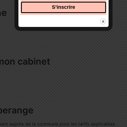
ne
mon cabinet
perange
ment auprès de la commune pour les tarifs applicables